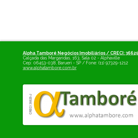
Alpha Tamboré Negócios Imobiliários / CRECI: 36625
Calçada das Margaridas, 163, Sala 02 - Alphaville
Cep:
06453-038
,
Barueri
-
SP
/ Fone:
(11) 97329-1212
www.alphatambore.com.br