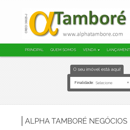
PRINCIPAL
QUEM SOMOS
VENDA
LANÇAMEN
Apartamento
Apartamento
Apartamento 
O seu imóvel está aqui!
Cobertura Dup
Cobertura Trip
Finalidade:
Terreno
ALPHA TAMBORÉ NEGÓCIOS I