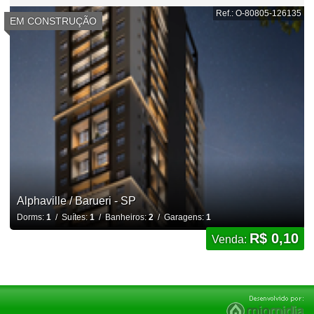
Ref.: O-80805-126135
EM CONSTRUÇÃO
Alphaville / Barueri - SP
Dorms:
1
/ Suítes:
1
/ Banheiros:
2
/ Garagens:
1
R$ 0,10
Venda: