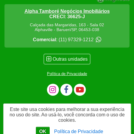
Alpha Tamboré Negócios Imobiliários
CRECI: 36625-J
Calçada das Margaridas, 163 - Sala 02
Alphaville
-
Barueri
/
SP
,
06453-038
Comercial:
(11) 97329-1212
Outras unidades
Política de Privacidade
Este site usa cookies para melhorar a sua experiência
no uso do site. Ao usá-lo, você concorda com o uso de
cookies.
OK
Política de Privacidade