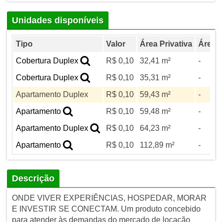
Unidades disponíveis
Tipo
Valor
Área Privativa
Área T
Cobertura Duplex
R$ 0,10
32,41 m²
-
Cobertura Duplex
R$ 0,10
35,31 m²
-
Apartamento Duplex
R$ 0,10
59,43 m²
-
Apartamento
R$ 0,10
59,48 m²
-
Apartamento Duplex
R$ 0,10
64,23 m²
-
Apartamento
R$ 0,10
112,89 m²
-
Descrição
ONDE VIVER EXPERIÊNCIAS, HOSPEDAR, MORAR
E INVESTIR SE CONECTAM. Um produto concebido
para atender às demandas do mercado de locação