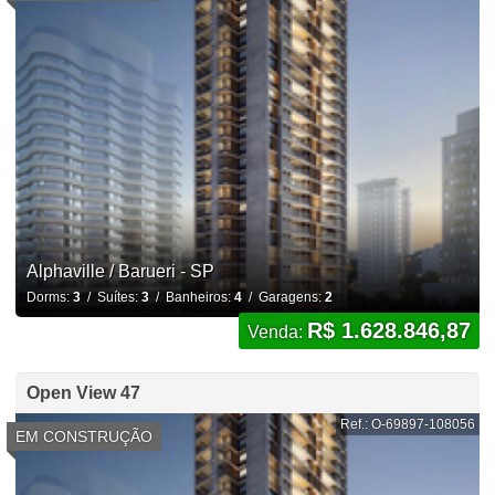
Alphaville / Barueri - SP
Dorms:
3
/ Suítes:
3
/ Banheiros:
4
/ Garagens:
2
R$ 1.628.846,87
Venda:
Open View 47
Ref.: O-69897-108056
EM CONSTRUÇÃO