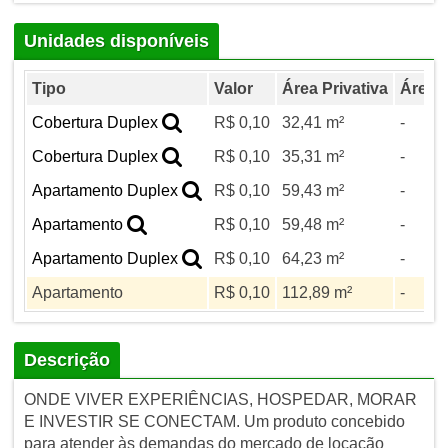
Unidades disponíveis
Tipo
Valor
Área Privativa
Área T
Cobertura Duplex
R$ 0,10
32,41 m²
-
Cobertura Duplex
R$ 0,10
35,31 m²
-
Apartamento Duplex
R$ 0,10
59,43 m²
-
Apartamento
R$ 0,10
59,48 m²
-
Apartamento Duplex
R$ 0,10
64,23 m²
-
Apartamento
R$ 0,10
112,89 m²
-
Descrição
ONDE VIVER EXPERIÊNCIAS, HOSPEDAR, MORAR
E INVESTIR SE CONECTAM. Um produto concebido
para atender às demandas do mercado de locação