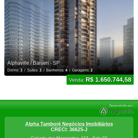
Alphaville / Barueri - SP
Dorms:
3
/ Suítes:
3
/ Banheiros:
4
/ Garagens:
2
R$ 1.650.744,58
Venda:
Alpha Tamboré Negócios Imobiliários
CRECI: 36625-J