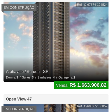
Ref.: O-67874-104524
EM CONSTRUÇÃO
Alphaville / Barueri - SP
Dorms:
3
/ Suítes:
3
/ Banheiros:
4
/ Garagens:
2
R$ 1.663.906,82
Venda:
Open View 47
Ref.: O-69897-108057
EM CONSTRUÇÃO